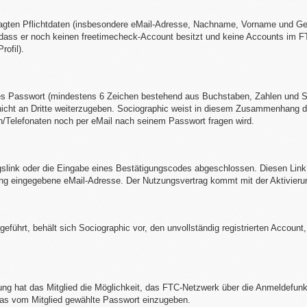
fragten Pflichtdaten (insbesondere eMail-Adresse, Nachname, Vorname und 
 dass er noch keinen freetimecheck-Account besitzt und keine Accounts im
rofil).
es Passwort (mindestens 6 Zeichen bestehend aus Buchstaben, Zahlen und Son
icht an Dritte weiterzugeben. Sociographic weist in diesem Zusammenhang da
Telefonaten noch per eMail nach seinem Passwort fragen wird.
ngslink oder die Eingabe eines Bestätigungscodes abgeschlossen. Diesen Link 
rung eingegebene eMail-Adresse. Der Nutzungsvertrag kommt mit der Aktivieru
hgeführt, behält sich Sociographic vor, den unvollständig registrierten Accoun
ung hat das Mitglied die Möglichkeit, das FTC-Netzwerk über die Anmeldefunkt
as vom Mitglied gewählte Passwort einzugeben.