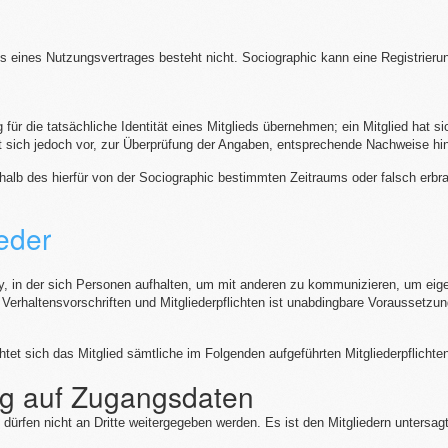
ss eines Nutzungsvertrages besteht nicht. Sociographic kann eine Registrie
ür die tatsächliche Identität eines Mitglieds übernehmen; ein Mitglied hat sic
 sich jedoch vor, zur Überprüfung der Angaben, entsprechende Nachweise hinsi
halb des hierfür von der Sociographic bestimmten Zeitraums oder falsch erbr
ieder
 in der sich Personen aufhalten, um mit anderen zu kommunizieren, um eigen
 Verhaltensvorschriften und Mitgliederpflichten ist unabdingbare Voraussetzun
et sich das Mitglied sämtliche im Folgenden aufgeführten Mitgliederpflichten
zug auf Zugangsdaten
dürfen nicht an Dritte weitergegeben werden. Es ist den Mitgliedern untersag