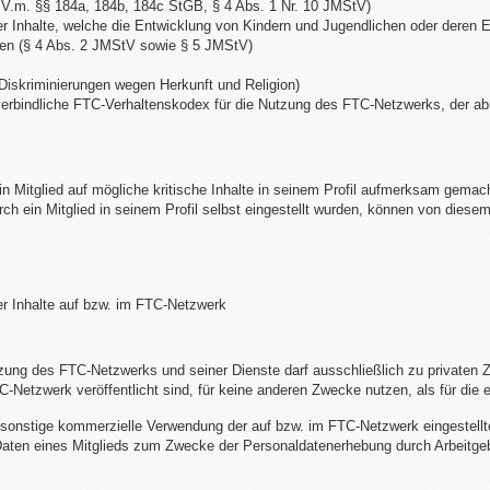
 i.V.m. §§ 184a, 184b, 184c StGB, § 4 Abs. 1 Nr. 10 JMStV)
er Inhalte, welche die Entwicklung von Kindern und Jugendlichen oder deren E
den (§ 4 Abs. 2 JMStV sowie § 5 JMStV)
Diskriminierungen wegen Herkunft und Religion)
r verbindliche FTC-Verhaltenskodex für die Nutzung des FTC-Netzwerks, der abr
ein Mitglied auf mögliche kritische Inhalte in seinem Profil aufmerksam gemach
urch ein Mitglied in seinem Profil selbst eingestellt wurden, können von diesem
ter Inhalte auf bzw. im FTC-Netzwerk
ung des FTC-Netzwerks und seiner Dienste darf ausschließlich zu privaten Zw
FTC-Netzwerk veröffentlicht sind, für keine anderen Zwecke nutzen, als für die
sonstige kommerzielle Verwendung der auf bzw. im FTC-Netzwerk eingestellten
r Daten eines Mitglieds zum Zwecke der Personaldatenerhebung durch Arbeitgeb