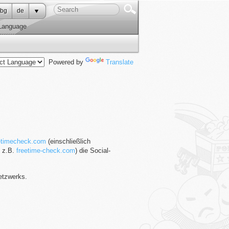
bg
de
Language
Powered by
Translate
etimecheck.com
(einschließlich
e z.B.
freetime-check.com
) die Social-
etzwerks.