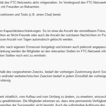
ntität des FTC-Netzwerks aktiv mitgestalten. Im Vordergrund des FTC-Netzwerk
ng mit Freunden un Bekannten.
Funktionen und Tools (z.B. einen Chat) bereit.
n Kapazitätsbeschränkungen. So ist etwa die Anzahl der einstellbaren Fotos,
hten an Nicht-Freunde oder auch die Anzahl der nutzbaren Nachrichten im Pos
wissen Anzahl von Tagen automatisch gelöscht werden.
ic nach eigenem Ermessen festgelegt und können auch jederzeit angepasst w
änkung werden die Mitglieder an den relevanten Stellen im FTC-Netzwerk inf
ten Stellen noch erst zu ermitteln.
alb des vorgesehenen Zwecks, bedarf der vorherigen Zustimmung durch Soci
n und/oder werbetechnischen Zwecken bedarf in jedem Einzelfall der vorheri
zulässig.
erk inhaltlich, vom Aufbau und vom Umfang zu ändern, zu erweitern, einzusc
zu gewährleisten. Die Mitglieder erkennen an, dass eine permanente Verfügba
gegenüber der Sociographic nicht besteht. Auch die vollständige Auflösung de