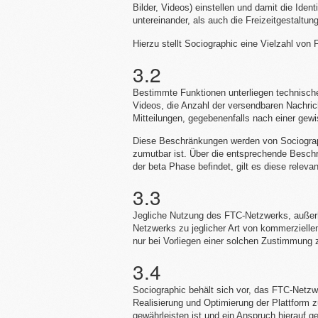
Bilder, Videos) einstellen und damit die Ide
untereinander, als auch die Freizeitgestaltu
Hierzu stellt Sociographic eine Vielzahl von 
3.2
Bestimmte Funktionen unterliegen technische
Videos, die Anzahl der versendbaren Nachric
Mitteilungen, gegebenenfalls nach einer ge
Diese Beschränkungen werden von Sociograph
zumutbar ist. Über die entsprechende Beschr
der beta Phase befindet, gilt es diese relevan
3.3
Jegliche Nutzung des FTC-Netzwerks, außerh
Netzwerks zu jeglicher Art von kommerzielle
nur bei Vorliegen einer solchen Zustimmung 
3.4
Sociographic behält sich vor, das FTC-Netzw
Realisierung und Optimierung der Plattform 
gewährleisten ist und ein Anspruch hierauf 