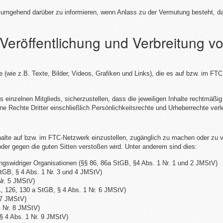
hic umgehend darüber zu informieren, wenn Anlass zu der Vermutung besteht, d
r Veröffentlichung und Verbreitung v
te (wie z.B. Texte, Bilder, Videos, Grafiken und Links), die es auf bzw. im FTC
 einzelnen Mitglieds, sicherzustellen, dass die jeweiligen Inhalte rechtmäßig
ne Rechte Dritter einschließlich Persönlichkeitsrechte und Urheberrechte ver
Inhalte auf bzw. im FTC-Netzwerk einzustellen, zugänglich zu machen oder zu 
/oder gegen die guten Sitten verstoßen wird. Unter anderem sind dies:
gswidriger Organisationen (§§ 86, 86a StGB, §4 Abs. 1 Nr. 1 und 2 JMStV)
tGB, § 4 Abs. 1 Nr. 3 und 4 JMStV)
Nr. 5 JMStV)
11, 126, 130 a StGB, § 4 Abs. 1 Nr. 6 JMStV)
. 7 JMStV)
 Nr. 8 JMStV)
(§ 4 Abs. 1 Nr. 9 JMStV)