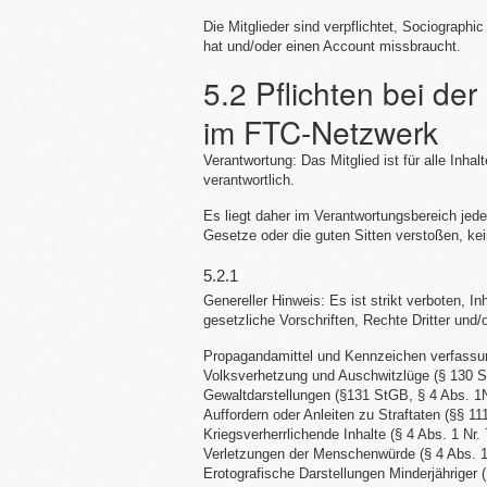
Die Mitglieder sind verpflichtet, Sociograp
hat und/oder einen Account missbraucht.
5.2 Pflichten bei de
im FTC-Netzwerk
Verantwortung: Das Mitglied ist für alle Inhal
verantwortlich.
Es liegt daher im Verantwortungsbereich jedes
Gesetze oder die guten Sitten verstoßen, kei
5.2.1
Genereller Hinweis: Es ist strikt verboten, 
gesetzliche Vorschriften, Rechte Dritter und
Propagandamittel und Kennzeichen verfassun
Volksverhetzung und Auschwitzlüge (§ 130 S
Gewaltdarstellungen (§131 StGB, § 4 Abs. 1
Auffordern oder Anleiten zu Straftaten (§§ 1
Kriegsverherrlichende Inhalte (§ 4 Abs. 1 Nr
Verletzungen der Menschenwürde (§ 4 Abs. 1
Erotografische Darstellungen Minderjähriger 