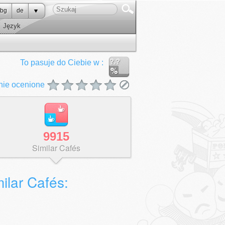
bg
de
Język
?.?
To pasuje do Ciebie w :
nie ocenione
9915
Similar Cafés
ilar Cafés: