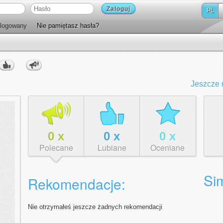
Zaloguj
PL
logowany
Nie pamiętasz hasła?
Jeszcze 
0
x
0
x
0
x
Polecane
Lubiane
Oceniane
Sim
Rekomendacje:
Nie otrzymałeś jeszcze żadnych rekomendacji