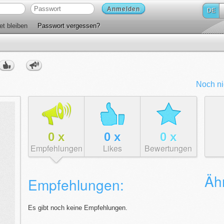
Anmelden
DE
t bleiben
Passwort vergessen?
Noch ni
0
x
0
x
0
x
Empfehlungen
Likes
Bewertungen
Ähn
Empfehlungen:
Es gibt noch keine Empfehlungen.