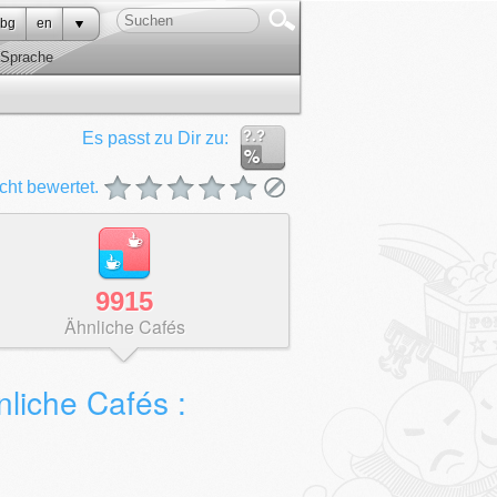
bg
en
Sprache
?.?
Es passt zu Dir zu:
cht bewertet.
9915
Ähnliche Cafés
liche Cafés :