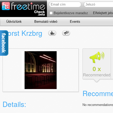
Bejelentkezve maradsz
Elfelejtett jel
Üdvözlünk
Bemutató videó
Events
Horst Krzbrg
0
x
Recommended
Recomme
Details:
No recommendations