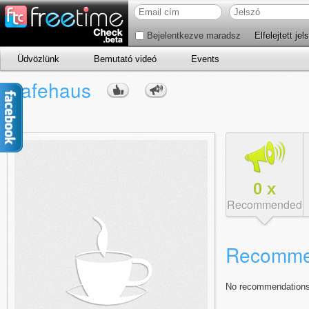
Bejelentkezve maradsz
Elfelejtett jel
Üdvözlünk
Bemutató videó
Events
Cafehaus
0
x
Recommended
Recomme
No recommendations