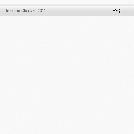
freetime Check © 2011
FAQ