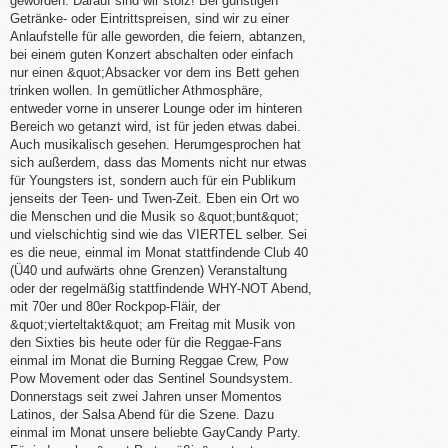
geworden. Darauf sind wir stolz! Bei günstigen
Getränke- oder Eintrittspreisen, sind wir zu einer
Anlaufstelle für alle geworden, die feiern, abtanzen,
bei einem guten Konzert abschalten oder einfach
nur einen &quot;Absacker vor dem ins Bett gehen
trinken wollen. In gemütlicher Athmosphäre,
entweder vorne in unserer Lounge oder im hinteren
Bereich wo getanzt wird, ist für jeden etwas dabei.
Auch musikalisch gesehen. Herumgesprochen hat
sich außerdem, dass das Moments nicht nur etwas
für Youngsters ist, sondern auch für ein Publikum
jenseits der Teen- und Twen-Zeit. Eben ein Ort wo
die Menschen und die Musik so &quot;bunt&quot;
und vielschichtig sind wie das VIERTEL selber. Sei
es die neue, einmal im Monat stattfindende Club 40
(Ü40 und aufwärts ohne Grenzen) Veranstaltung
oder der regelmäßig stattfindende WHY-NOT Abend,
mit 70er und 80er Rockpop-Fläir, der
&quot;vierteltakt&quot; am Freitag mit Musik von
den Sixties bis heute oder für die Reggae-Fans
einmal im Monat die Burning Reggae Crew, Pow
Pow Movement oder das Sentinel Soundsystem.
Donnerstags seit zwei Jahren unser Momentos
Latinos, der Salsa Abend für die Szene. Dazu
einmal im Monat unsere beliebte GayCandy Party.