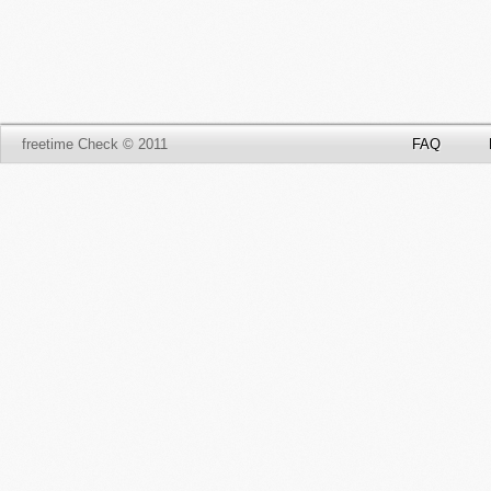
freetime Check © 2011
FAQ