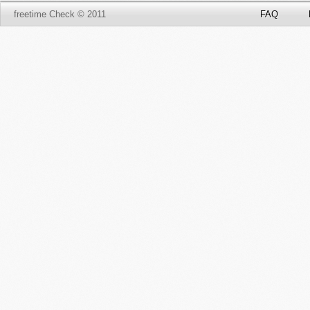
freetime Check © 2011
FAQ