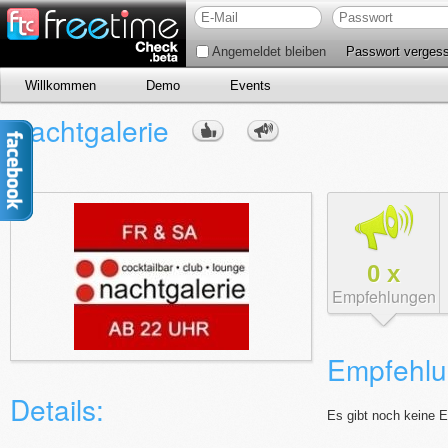
Angemeldet bleiben
Passwort verges
Willkommen
Demo
Events
Nachtgalerie
0
x
Empfehlungen
Empfehlu
Details:
Es gibt noch keine 