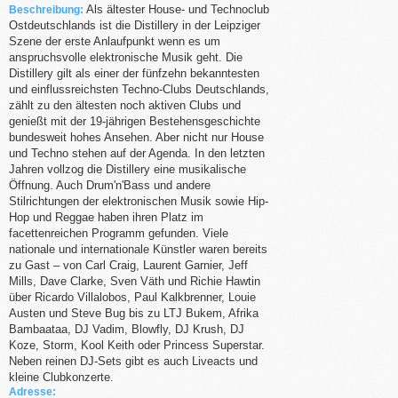
Als ältester House- und Technoclub
Beschreibung:
Ostdeutschlands ist die Distillery in der Leipziger
Szene der erste Anlaufpunkt wenn es um
anspruchsvolle elektronische Musik geht. Die
Distillery gilt als einer der fünfzehn bekanntesten
und einflussreichsten Techno-Clubs Deutschlands,
zählt zu den ältesten noch aktiven Clubs und
genießt mit der 19-jährigen Bestehensgeschichte
bundesweit hohes Ansehen. Aber nicht nur House
und Techno stehen auf der Agenda. In den letzten
Jahren vollzog die Distillery eine musikalische
Öffnung. Auch Drum'n'Bass und andere
Stilrichtungen der elektronischen Musik sowie Hip-
Hop und Reggae haben ihren Platz im
facettenreichen Programm gefunden. Viele
nationale und internationale Künstler waren bereits
zu Gast – von Carl Craig, Laurent Garnier, Jeff
Mills, Dave Clarke, Sven Väth und Richie Hawtin
über Ricardo Villalobos, Paul Kalkbrenner, Louie
Austen und Steve Bug bis zu LTJ Bukem, Afrika
Bambaataa, DJ Vadim, Blowfly, DJ Krush, DJ
Koze, Storm, Kool Keith oder Princess Superstar.
Neben reinen DJ-Sets gibt es auch Liveacts und
kleine Clubkonzerte.
Adresse: