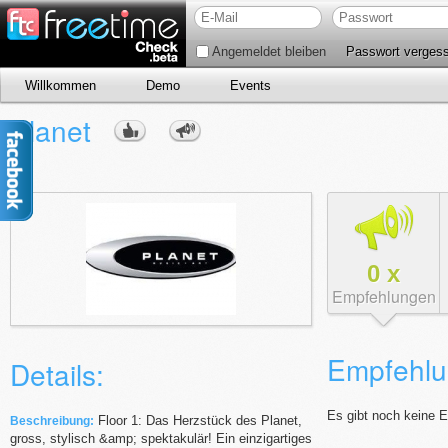
Angemeldet bleiben
Passwort verges
Willkommen
Demo
Events
Planet
0
x
Empfehlungen
Empfehlu
Details:
Es gibt noch keine 
Floor 1: Das Herzstück des Planet,
Beschreibung:
gross, stylisch &amp; spektakulär! Ein einzigartiges