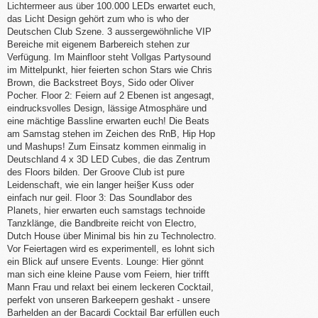
Lichtermeer aus über 100.000 LEDs erwartet euch,
das Licht Design gehört zum who is who der
Deutschen Club Szene. 3 aussergewöhnliche VIP
Bereiche mit eigenem Barbereich stehen zur
Verfügung. Im Mainfloor steht Vollgas Partysound
im Mittelpunkt, hier feierten schon Stars wie Chris
Brown, die Backstreet Boys, Sido oder Oliver
Pocher. Floor 2: Feiern auf 2 Ebenen ist angesagt,
eindrucksvolles Design, lässige Atmosphäre und
eine mächtige Bassline erwarten euch! Die Beats
am Samstag stehen im Zeichen des RnB, Hip Hop
und Mashups! Zum Einsatz kommen einmalig in
Deutschland 4 x 3D LED Cubes, die das Zentrum
des Floors bilden. Der Groove Club ist pure
Leidenschaft, wie ein langer hei§er Kuss oder
einfach nur geil. Floor 3: Das Soundlabor des
Planets, hier erwarten euch samstags technoide
Tanzklänge, die Bandbreite reicht von Electro,
Dutch House über Minimal bis hin zu Technolectro.
Vor Feiertagen wird es experimentell, es lohnt sich
ein Blick auf unsere Events. Lounge: Hier gönnt
man sich eine kleine Pause vom Feiern, hier trifft
Mann Frau und relaxt bei einem leckeren Cocktail,
perfekt von unseren Barkeepern geshakt - unsere
Barhelden an der Bacardi Cocktail Bar erfüllen euch