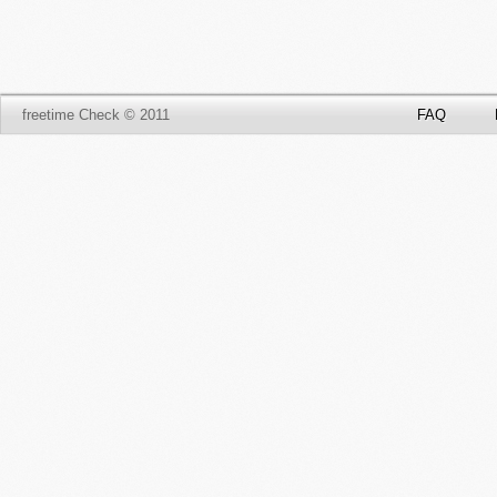
freetime Check © 2011
FAQ