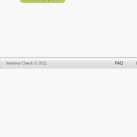
freetime Check © 2011
FAQ