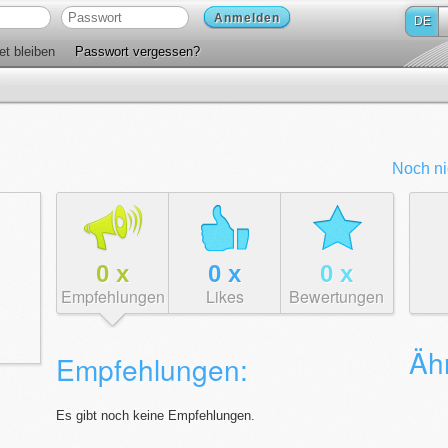
Anmelden
DE
t bleiben
Passwort vergessen?
Noch ni
0
x
0
x
0
x
Empfehlungen
Likes
Bewertungen
Äh
Empfehlungen:
Es gibt noch keine Empfehlungen.