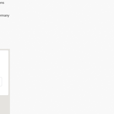
ens
rmany