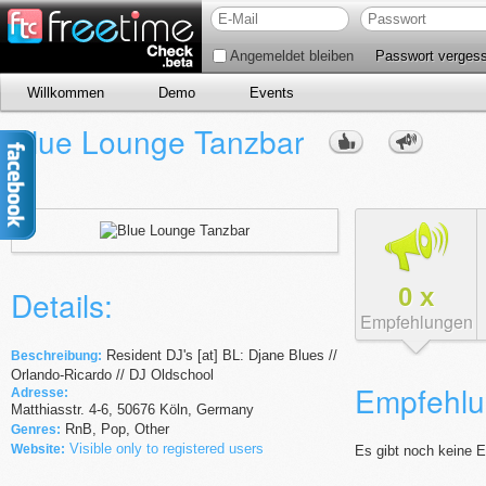
Angemeldet bleiben
Passwort verges
Willkommen
Demo
Events
Blue Lounge Tanzbar
0
x
Details:
Empfehlungen
Resident DJ's [at] BL: Djane Blues //
Beschreibung:
Orlando-Ricardo // DJ Oldschool
Empfehlu
Adresse:
Matthiasstr.
4-6
,
50676
Köln,
Germany
RnB, Pop, Other
Genres:
Visible only to registered users
Website:
Es gibt noch keine 