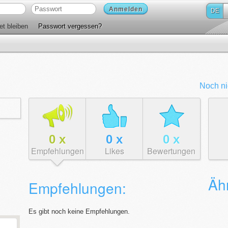
Anmelden
DE
t bleiben
Passwort vergessen?
Noch ni
0
x
0
x
0
x
Empfehlungen
Likes
Bewertungen
Äh
Empfehlungen:
Es gibt noch keine Empfehlungen.