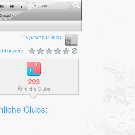
bg
en
Sprache
?.?
Es passt zu Dir zu:
cht bewertet.
293
Ähnliche Clubs
nliche Clubs: