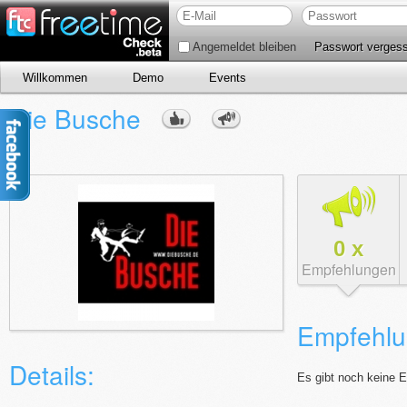
Angemeldet bleiben
Passwort verges
Willkommen
Demo
Events
Die Busche
0
x
Empfehlungen
Empfehlu
Details:
Es gibt noch keine 