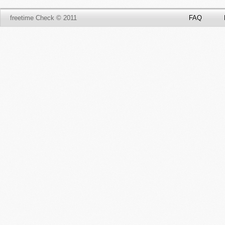
freetime Check © 2011
FAQ