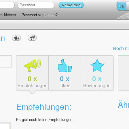
Anmelden
DE
t bleiben
Passwort vergessen?
an
Noch ni
0
x
0
x
0
x
Empfehlungen
Likes
Bewertungen
Äh
Empfehlungen:
Es gibt noch keine Empfehlungen.