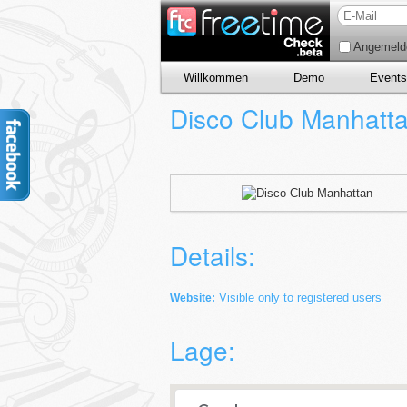
Angemelde
Willkommen
Demo
Events
Disco Club Manhatt
Details:
Visible only to registered users
Website:
Lage: