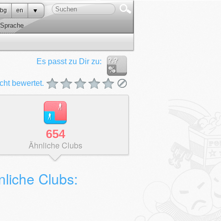
bg
en
Sprache
?.?
Es passt zu Dir zu:
cht bewertet.
654
Ähnliche Clubs
nliche Clubs: