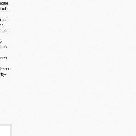
heque
sliche
 ein
as
niert.
e
chnik
nnen
erzen.
ity-