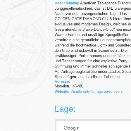
American Tabledance Discot
Beschreibung:
Junggesellenabschied, das ist DIE unverges
Nacht vor dem unvergesslichen Tag... Das
GOLDEN GATE DIAMOND CLUB bietet Ihnen
exklusives und modernes Design, welches d
Gesamterlebnis „Table-Dance-Club“ neu insze
Warme Farben und unzählige Spiegelfließen
vermitteln eine gemütliche Loungeatmosphär
während die hochwertige Licht- und Soundte
den Club eindrucksvoll in Szene setzt. Die
erstklassigen Performances unserer Tänzeri
und Tänzer sorgen für eine explosive Party-
Stimmung und immer schneller schlagende H
Auf Anfrage begleitet Sie unser „Ladies-Secur
Service“ gern auch zu Ihrem Fahrzeug.
Adresse:
Moselstr.
46-48
,
Visible only to registered users
Website:
Lage: