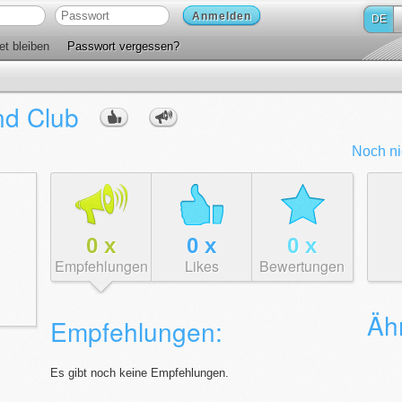
Anmelden
DE
t bleiben
Passwort vergessen?
nd Club
Noch ni
0
x
0
x
0
x
Empfehlungen
Likes
Bewertungen
Äh
Empfehlungen:
Es gibt noch keine Empfehlungen.