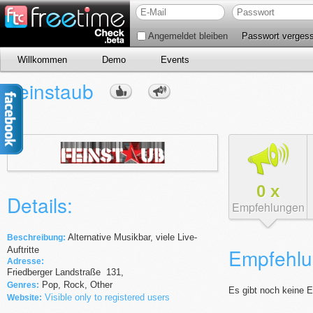
Angemeldet bleiben
Passwort verges
Willkommen
Demo
Events
Feinstaub
0
x
Details:
Empfehlungen
Alternative Musikbar, viele Live-
Beschreibung:
Empfehlu
Auftritte
Adresse:
Friedberger Landstraße
131
,
Pop, Rock, Other
Genres:
Es gibt noch keine 
Visible only to registered users
Website: