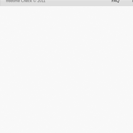
freetime Check © 2011
FAQ