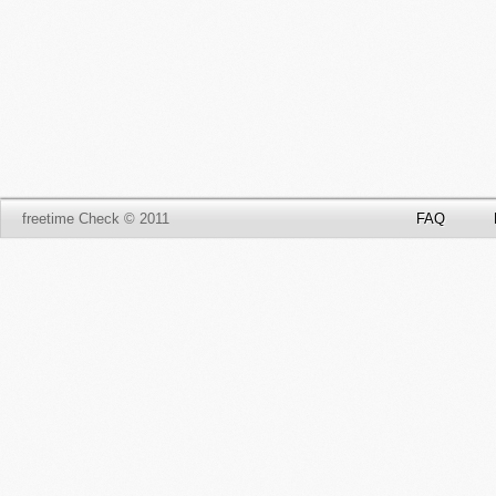
freetime Check © 2011
FAQ