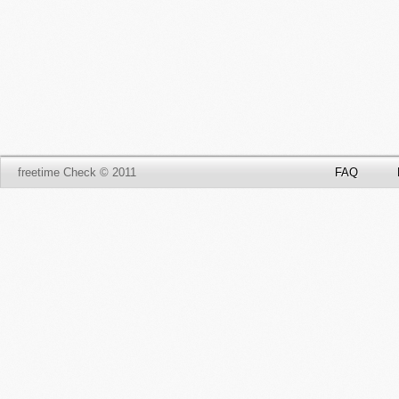
freetime Check © 2011
FAQ