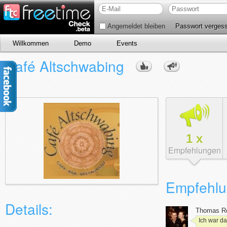
Angemeldet bleiben
Passwort verges
Willkommen
Demo
Events
Café Altschwabing
1
x
Empfehlungen
Empfehlu
Details:
Thomas
Ro
Ich war da