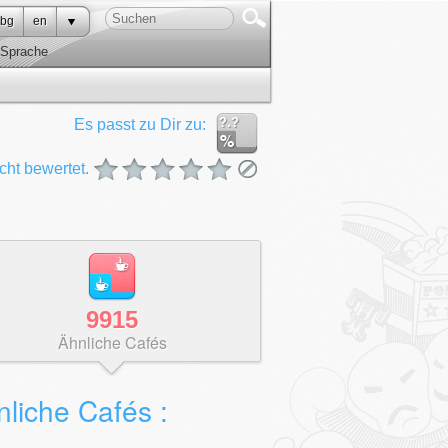
bg
en
Sprache
?.?
Es passt zu Dir zu:
cht bewertet.
9915
Ähnliche Cafés
liche Cafés :