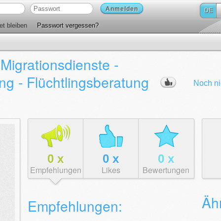
Anmelden
DE
t bleiben
Passwort vergessen?
Migrationsdienste -
ng - Flüchtlingsberatung
Noch ni
0
x
0
x
0
x
Empfehlungen
Likes
Bewertungen
Ähn
Empfehlungen: