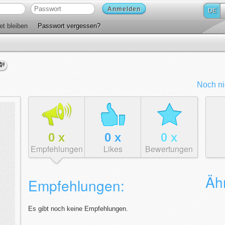
Anmelden
DE
t bleiben
Passwort vergessen?
Noch ni
0
x
0
x
0
x
Empfehlungen
Likes
Bewertungen
Ähn
Empfehlungen:
Es gibt noch keine Empfehlungen.