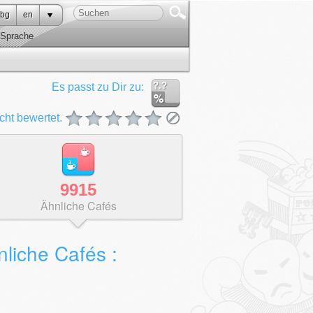
bg
en
Sprache
?.?
Es passt zu Dir zu:
cht bewertet.
9915
Ähnliche Cafés
liche Cafés :