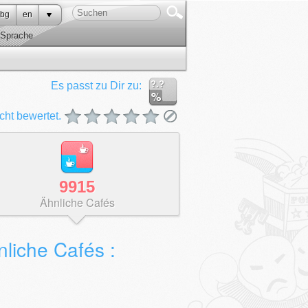
bg
en
Sprache
?.?
Es passt zu Dir zu:
cht bewertet.
9915
Ähnliche Cafés
liche Cafés :