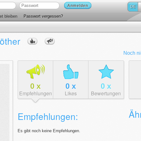
Anmelden
DE
t bleiben
Passwort vergessen?
Löther
Noch ni
0
x
0
x
0
x
Empfehlungen
Likes
Bewertungen
Ähn
Empfehlungen:
Es gibt noch keine Empfehlungen.